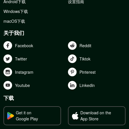
Android下载
设置指南
Windows下载
macOS下载
关于我们
Facebook
Reddit
Twitter
Tiktok
Instagram
Pinterest
Youtube
Linkedln
下载
Get it on
Download on the
Google Play
App Store