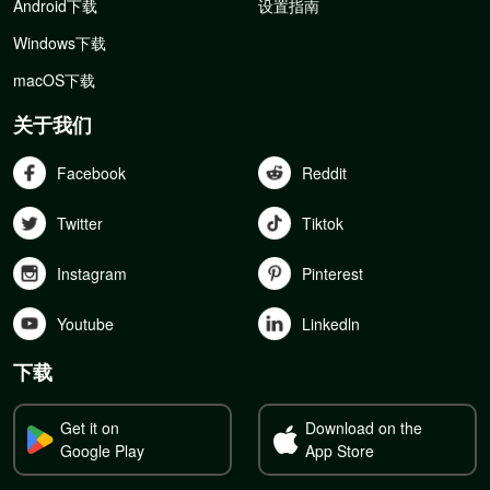
Android下载
设置指南
Windows下载
macOS下载
关于我们
Facebook
Reddit
Twitter
Tiktok
Instagram
Pinterest
Youtube
Linkedln
下载
Get it on
Download on the
Google Play
App Store